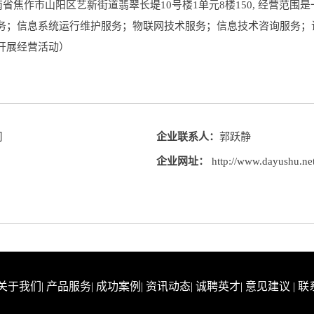
省焦作市山阳区艺新街道翡翠长堤10号楼1单元8楼150, 经营范
务；信息系统运行维护服务；物联网技术服务；信息技术咨询服务；
开展经营活动）
司
企业联系人：
郭跃静
企业网址：
http://www.dayushu.ne
关于我们
|
产品服务
|
成功案例
|
资讯动态
|
诚聘英才
|
意见建议
|
联